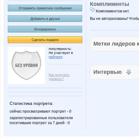
Комплименты
Отправить приватное сообщение
Комплиментов нет.
Вы не авторизованы! Чтоб
Добавить в друзья
Игнорировать
Сделать подарок
Метки лидеров
популярность:
Не участвует в
рейтинге
Интервью
Как получить
уровень?
Статистика портрета:
сейчас просматривают портрет - 0
зарегистрированные пользователи
посетившие портрет за 7 дней - 0